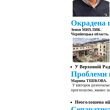
Окрадена 
Зенон МИХЛИК.
Чернівецька область.
У Верховній Рад
Проблеми в
Марина ТІШКОВА.
У вівторок розпочалас
прогнозуємо, жваво: на
Неоголошена ві
Сепаратис