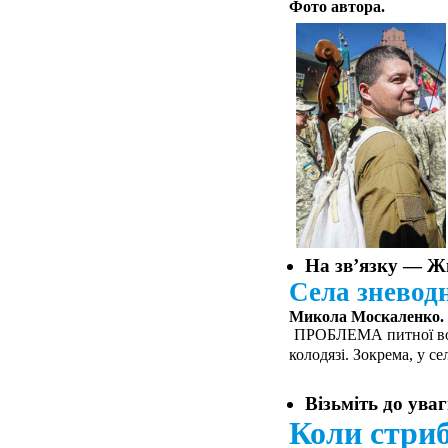
Фото автора.
На зв’язку — 
Села знево
Микола Москаленко.
ПРОБЛЕМА питної води
колодязі. Зокрема, у с
Візьміть до ува
Коли стриб