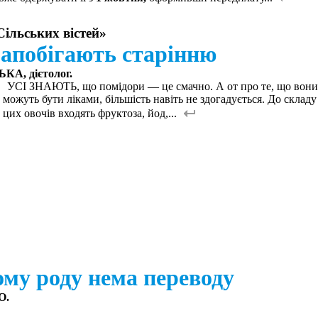
Сільських вістей»
запобігають старінню
А, дієтолог.
УСІ ЗНАЮТЬ, що помідори — це смачно. А от про те, що вони
можуть бути ліками, більшість навіть не здогадується. До складу
цих овочів входять фруктоза, йод,...
му роду нема переводу
О.