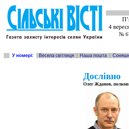
П’
4 верес
№ 6
У номері:
Весела світлиця
Наша пошта
Соняш
Дослівно
Олег Жданов, полковн