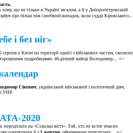
асть.
 тому, що не тільки в Україні загалом, а й у Дніпропетровській
 забув про більш ніж ганебний випадок, коли суддя Кіровського..
ь
бе і без ніг»
5 серпня у Києві на території однієї з військових частин, сколихн
оторошними подробицями. 46-річний майор Володимир...
календар
лодимир Сікевич
, український військовий і політичний діяч,
ї УНР.
ТА-2020
передплата на «Сільські вісті». Той, хто не встиг вчасно
оже одержувати її з
1 жовтня,
оформивши передплату...