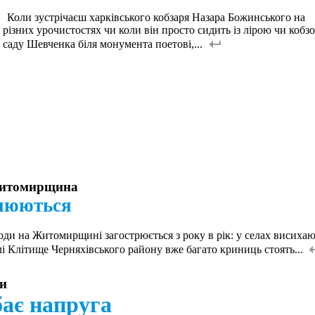
Коли зустрічаєш харківського кобзаря Назара Божинського на
різних урочистостях чи коли він просто сидить із лірою чи кобз
саду Шевченка біля монумента поетові,...
Житомирщина
днюються
 на Житомирщині загострюється з року в рік: у селах висиха
елі Клітище Черняхівського району вже багато криниць стоять...
ги
ає напруга