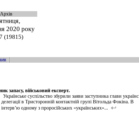
Архів
ятниця,
ня 2020 року
7 (19815)
ник
ик запасу, військовий експерт.
Українське суспільство збурили заяви заступника глави українс
делегації в Тристоронній контактній групі Вітольда Фокіна. В
інтерв’ю одному з проросійських «українських»...