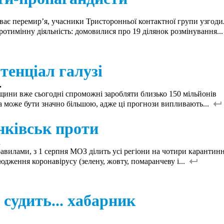
ає перемир’я, учасники Тристоронньої контактної групи узгод
ротимінну діяльність: домовилися про 19 ділянок розмінування..
енціал галузі
.
щини вже сьогодні спроможні заробляти близько 150 мільйонів
 може бути значно більшою, адже ці прогнози випливають...
нківськ проти
.
вилами, з 1 серпня МОЗ ділить усі регіони на чотири карантинн
юдження коронавірусу (зелену, жовту, помаранчеву і...
судить... хабарник