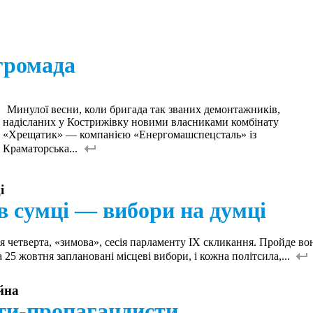
громада
Минулої весни, коли бригада так званих демонтажників,
надісланих у Кострижівку новими власниками комбінату
«Хрещатик» — компанією «Енергомашспецсталь» із
Краматорська...
і
 сумці — вибори на думці
я четверта, «зимова», сесія парламенту ІХ скликання. Пройде во
 25 жовтня заплановані місцеві вибори, і кожна політсила,...
йна
ти-пропагандисти