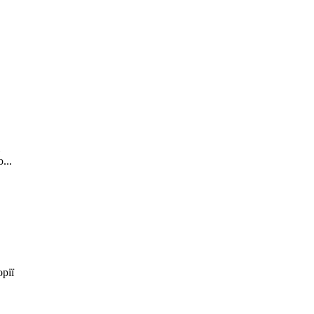
і
...
рії