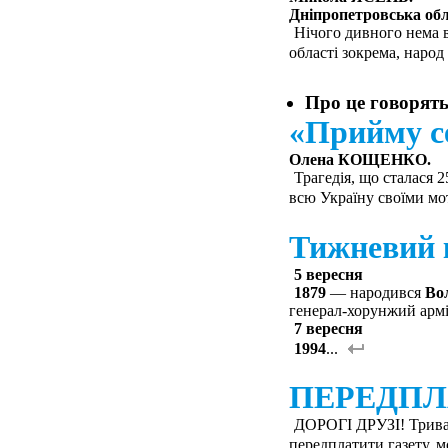
Дніпропетровська обл
Нічого дивного нема в
області зокрема, народ
Про це говорят
«Прийму се
Олена КОЩЕНКО.
Трагедія, що сталася 2
всю Україну своїми м
Тижневий 
5 вересня
1879
— народився
Во
генерал-хорунжий армі
7 вересня
1994
...
ПЕРЕДПЛА
ДОРОГІ ДРУЗІ! Триває 
передплатити газету, м