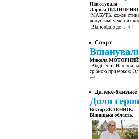
Підготувала
Лариса ПИЛИПЕНКО
МАБУТЬ, кожен стикав
допустимі межі цих ко
Відповідно до...
Спорт
Вшанували 
Микола МОТОРНИЙ
Відділення Національн
срібною призеркою Олі
Далеке-близьке
Доля геро
Віктор ЗЕЛЕНЮК.
Вінницька область.