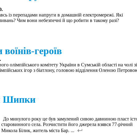
.
сь із перепадами напруги в домашній електромережі. Які
ливань? Чим вони небезпечні й що робити в такому разі?
воїнів-героїв
.
ого олімпійського комітету України в Сумській області на чолі з
мпійських ігор з біатлону, головою відділення Оленою Петровою
я Шипки
До минулого року це був замулений сивою давниною пласт істо
старовинного села. Розчистити його джерела взявся 77-річний
Микола Білик, житель міста Бар. ...