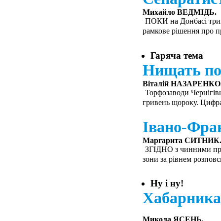
Михайло ВЕДМІДЬ.
ПОКИ на Донбасі трив
рамкове рішення про п
Гаряча тема
Нищать пот
Віталій НАЗАРЕНКО
Торфозаводи Чернігів
гривень щороку. Цифра
Івано-Фра
Маргарита СИТНИК
ЗГІДНО з чинними пра
зони за рівнем розповс
Ну і ну!
Хабарника 
Микола ЯСЕНЬ.