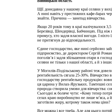
Вінницької області.
ЩЕ донедавна у нашому краї селяни у вихі
А нині навіть у престижних кафе-барах чер
знайти. Причина — занепад вівчарства.
Якщо 20 років тому в краї налічувалося 3,5 
Березівці, Шендерівці, Бабчинцях. Під ніж
примусу, хто задля власної вигоди. І ніхто 
не притягнув до відповідальності.
Єдине господарство, яке нині серйозно зай
підприємство, де директором Сергій Роман
поголів’я і задля збільшення отари в господ
селяни не тільки з нашої області, а й з ін
У Могилів-Подільському районі теж довели 
рентабельність сягала 25-30%. Вівчарство
господарству рентабельну продукцію: вовн
ця царина у Вилах-Ярузьких. Тамтешні се
природа створила умови для вівчарства: сок
Сьогодні ж боляче чути: «Кому тепер потріб
селах краю виробництво не лише м’яса, а й
заготівлю жиру, котрому також нема ціни?
Все можна і все треба. Але для цього пот