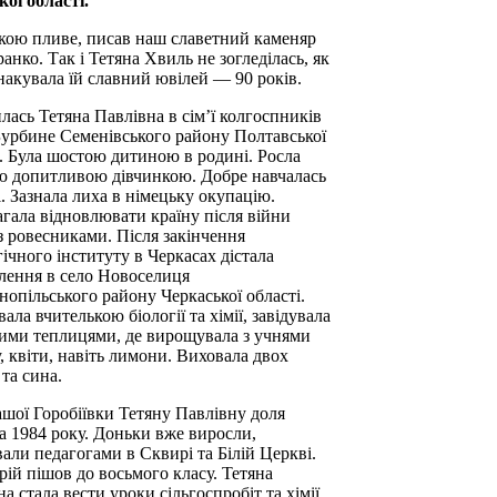
кої області.
кою пливе, писав наш славетний каменяр
анко. Так і Тетяна Хвиль не зогледілась, як
 накувала їй славний ювілей — 90 років.
лась Тетяна Павлівна в сім’ї колгоспників
 Бурбине Семенівського району Полтавської
і. Була шостою дитиною в родині. Росла
ю допитливою дівчинкою. Добре навчалась
. Зазнала лиха в німецьку окупацію.
гала відновлювати країну після війни
із ровесниками. Після закінчення
ічного інституту в Черкасах дістала
лення в село Новоселиця
нопільського району Черкаської області.
ла вчителькою біології та хімії, завідувала
ими теплицями, де вирощувала з учнями
, квіти, навіть лимони. Виховала двох
та сина.
ашої Горобіївки Тетяну Павлівну доля
а 1984 року. Доньки вже виросли,
али педагогами в Сквирі та Білій Церкві.
ій пішов до восьмого класу. Тетяна
а стала вести уроки сільгоспробіт та хімії,