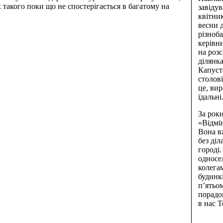
к такого поки що не спостерігається в багатому на
завіду
квітник
весни 
різноба
керівн
на роз
ділянк
Капуста
столові
це, ви
їдальні
За рок
«Відмі
Вона в
без діл
городі.
односе
колега
будинк
п’ятьо
порадо
в нас 