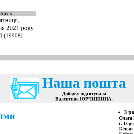
Архів
ятниця,
ня 2021 року
0 (19908)
Наша пошта
Добірку підготувала
Валентина ЮРЧИШИНА.
З р
рями
Ольга
с. Горо
Білоце