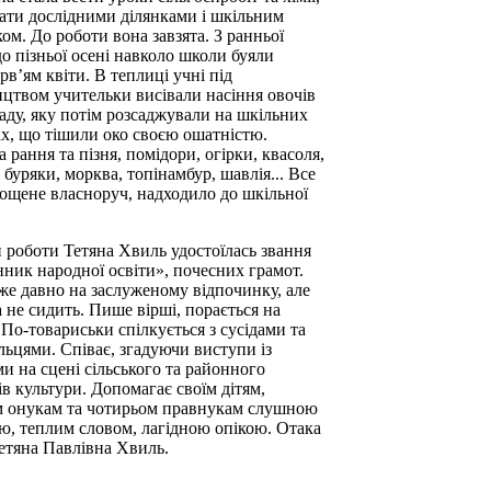
вати дослідними ділянками і шкільним
ом. До роботи вона завзята. З ранньої
до пізньої осені навколо школи буяли
рв’ям квіти. В теплиці учні під
ицтвом учительки висівали насіння овочів
саду, яку потім розсаджували на шкільних
ах, що тішили око своєю ошатністю.
 рання та пізня, помідори, огірки, квасоля,
 буряки, морква, топінамбур, шавлія... Все
рощене власноруч, надходило до шкільної
.
и роботи Тетяна Хвиль удостоїлась звання
нник народної освіти», почесних грамот.
же давно на заслуженому відпочинку, але
а не сидить. Пише вірші, порається на
 По-товариськи спілкується з сусідами та
льцями. Співає, згадуючи виступи із
ми на сцені сільського та районного
ів культури. Допомагає своїм дітям,
м онукам та чотирьом правнукам слушною
ю, теплим словом, лагідною опікою. Отака
Тетяна Павлівна Хвиль.