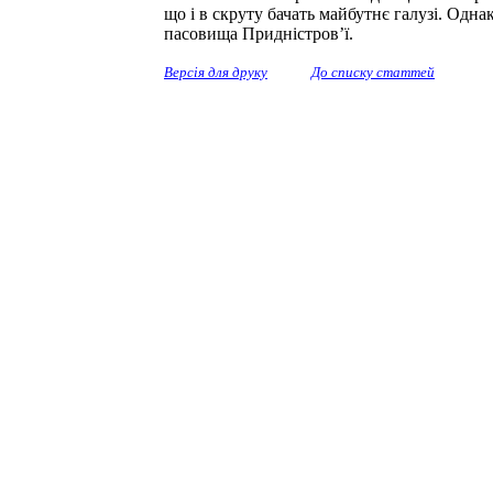
що і в скруту бачать майбутнє галузі. Одна
пасовища Придністров’ї.
Версія для друку
До списку статтей