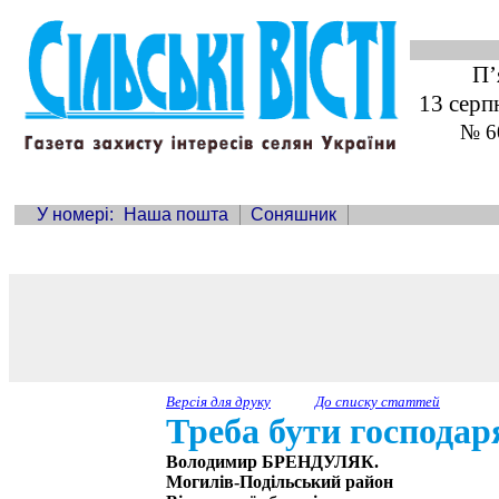
П’
13 серп
№ 6
У номері:
Наша пошта
Соняшник
Версія для друку
До списку статтей
Треба бути господа
Володимир БРЕНДУЛЯК.
Могилів-Подільський район