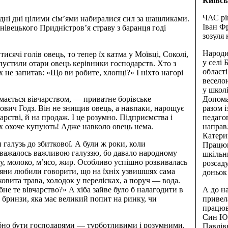
Київсь
ЧАС рі
дні дні цілими сім’ями набиралися сил за шашликами.
Іван Фр
нівецького Придністров’я страву з баранця годі
зозуля
Народи
тисячі голів овець, то тепер їх катма у Моївці, Соколі,
у селі
 пустили отари овець керівники господарств. Хто з
област
їх не запитав: «Що ви робите, хлопці?» І ніхто нагорі
весело
у школі
мається вівчарством, — приватне борівське
Допома
ович Годз. Він не знищив овець, а навпаки, нарощує
разом 
арстві, й на продаж. І це розумно. Підприємства і
педагог
ших охоче купують! Адже навколо овець нема.
направ
Катери
галузь до збиткової. А були ж роки, коли
Працюва
 вважалось важливою галуззю, бо давало народному
шкільн
у, молоко, м’ясо, жир. Особливо успішно розвивалась
розсаду
ляни любили говорити, що на їхніх узвишшях сама
доньок 
овита трава, холодок у перелісках, а поруч — вода.
не те вівчарство?» А хіба зайве було б налагодити в
А до н
 бринзи, яка має великий попит на ринку, чи
привел
працюв
Син Юр
рібно бути господарями — турботливими і розумними,
Павлівн