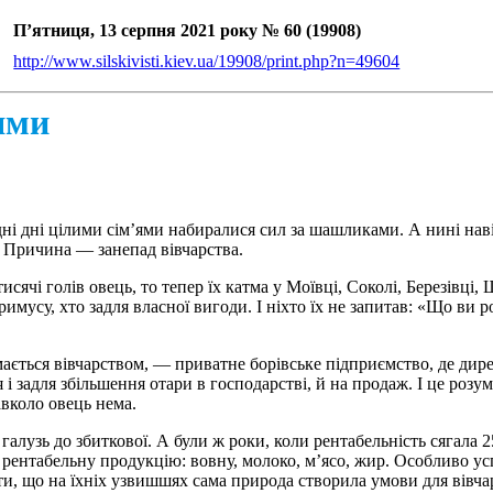
П’ятниця, 13 серпня 2021 року № 60 (19908)
http://www.silskivisti.kiev.ua/19908/print.php?n=49604
ями
ні дні цілими сім’ями набиралися сил за шашликами. А нині нав
. Причина — занепад вівчарства.
тисячі голів овець, то тепер їх катма у Моївці, Соколі, Березівці
имусу, хто задля власної вигоди. І ніхто їх не запитав: «Що ви р
мається вівчарством, — приватне борівське підприємство, де дир
і задля збільшення отари в господарстві, й на продаж. І це розум
авколо овець нема.
галузь до збиткової. А були ж роки, коли рентабельність сягала
 рентабельну продукцію: вовну, молоко, м’ясо, жир. Особливо у
, що на їхніх узвишшях сама природа створила умови для вівчарс