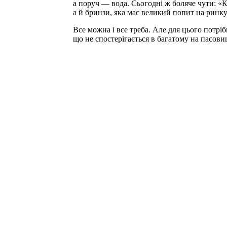
а поруч — вода. Сьогодні ж боляче чути: «К
а й бринзи, яка має великий попит на ринку
Все можна і все треба. Але для цього потрі
що не спостерігається в багатому на пасови