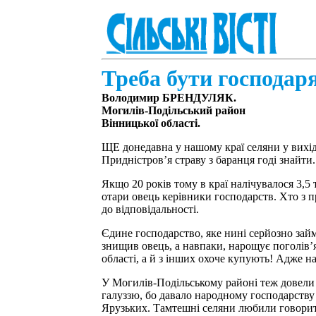
Треба бути господар
Володимир БРЕНДУЛЯК.
Могилів-Подільський район
Вінницької області.
ЩЕ донедавна у нашому краї селяни у вихід
Придністров’я страву з баранця годі знайти
Якщо 20 років тому в краї налічувалося 3,5 
отари овець керівники господарств. Хто з пр
до відповідальності.
Єдине господарство, яке нині серйозно зай
знищив овець, а навпаки, нарощує поголів’я 
області, а й з інших охоче купують! Адже н
У Могилів-Подільському районі теж довели 
галуззю, бо давало народному господарству
Ярузьких. Тамтешні селяни любили говорити