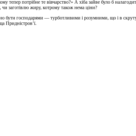
ому тепер потрібне те вівчарство?» А хіба зайве було б налагод
, чи заготівлю жиру, котрому також нема ціни?
бно бути господарями — турботливими і розумними, що і в скруту
ща Придністров’ї.