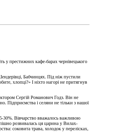
іть у престижних кафе-барах чернівецького
, Шендерівці, Бабчинцях. Під ніж пустили
обите, хлопці?» І ніхто нагорі не притягнув
ектором Сергій Романович Годз. Він не
но. Підприємства і селяни не тільки з нашої
 25-30%. Вівчарство вважалось важливою
спішно розвивалась ця царина у Вилах-
тва: соковита трава, холодок у перелісках,