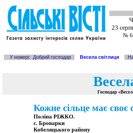
Ч
23 серп
№ 6
У номері:
Добрий господар
Весела світлиця
Н
Весел
Господар «Весе
Кожне сільце має сво
Поліна РІЖКО.
с. Броварки
Кобеляцького району