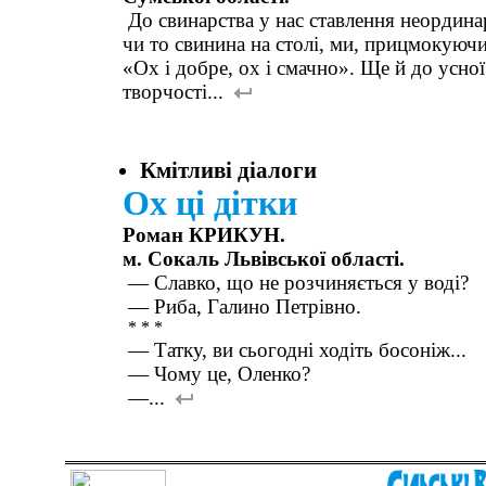
До свинарства у нас ставлення неордина
чи то свинина на столі, ми, прицмокуюч
«Ох і добре, ох і смачно». Ще й до усно
творчості...
Кмітливі діалоги
Ох ці дітки
Роман КРИКУН.
м. Сокаль Львівської області.
— Славко, що не розчиняється у воді?
— Риба, Галино Петрівно.
* * *
— Татку, ви сьогодні ходіть босоніж...
— Чому це, Оленко?
—...