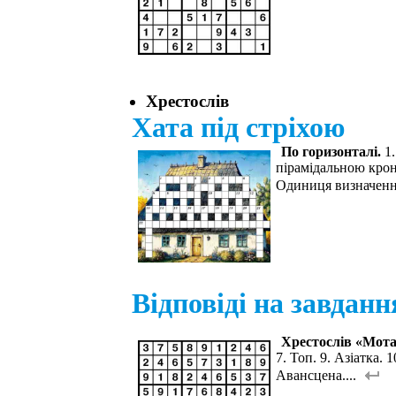
Хрестослів
Хата під стріхою
По горизонталі.
1
пірамідальною крон
Одиниця визначення
Відповіді на завданн
Хрестослів «Мота
7. Топ. 9. Азіатка. 
Авансцена....