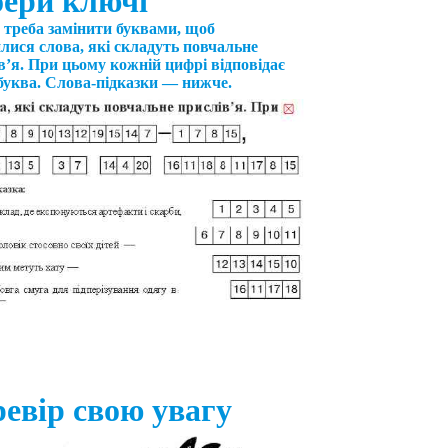
ери ключі
треба замінити буквами, щоб
лися слова, які складуть повчальне
в’я. При цьому кожній цифрі відповідає
буква. Слова-підказки — нижче.
евір свою увагу