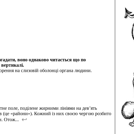
згадати, воно однаково читається що по
 вертикалі.
ворення на слизовій оболонці органа людини.
тне поле, поділене жирними лініями на дев’ять
в (це «райони»). Кожний із них своєю чергою розбито
н. Отож...