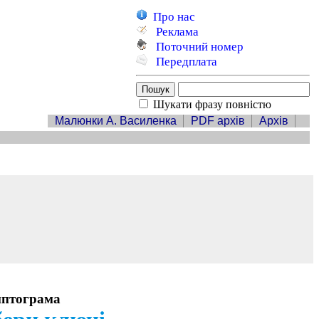
Про нас
Реклама
Поточний номер
Передплата
Шукати фразу повністю
Малюнки А. Василенка
PDF архів
Архів
птограма