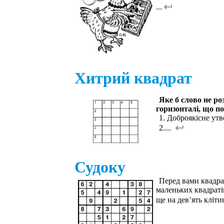
...
Хитрий квадрат
Яке б слово не ро
горизонталі, що по
1. Доброякісне ут
2....
Судоку
Перед вами квадра
маленьких квадраті
ще на дев’ять кліти