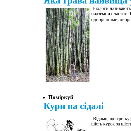
Яка трава найвища у
Біологи називають
надземних частин. 
однорічними, дворі
Поміркуй
Кури на сідалі
Відомо, що три кур
шість курок за шіст