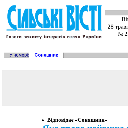
Ві
28 трав
№ 2
У номері:
Соняшник
Відповідає «Соняшник»