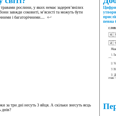
 світі?
Доб
 травами рослини, у яких немає задерев’янілих
Цифри 
Вони завжди соковиті, м’ясисті та можуть бути
утвори
прислі
чними і багаторічними....
певна 
Пер
ки за три дні несуть 3 яйця. А скільки знесуть яєць
ь днів?