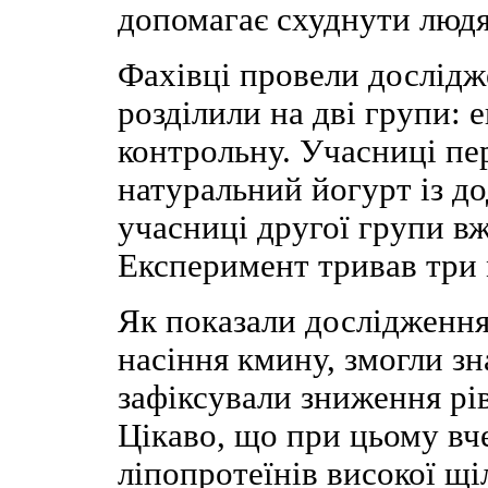
допомагає схуднути людя
Фахівці провели дослідже
розділили на дві групи: 
контрольну. Учасниці пер
натуральний йогурт із д
учасниці другої групи в
Експеримент тривав три 
Як показали дослідження,
насіння кмину, змогли з
зафіксували зниження рі
Цікаво, що при цьому вч
ліпопротеїнів високої щ