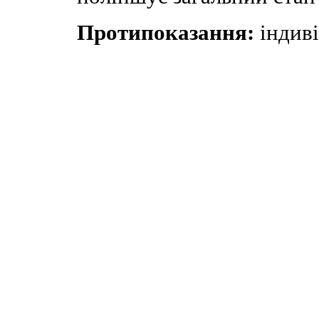
Протипоказання:
індиві