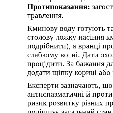
Протипоказання:
загост
травлення.
Кминову воду готують та
столову ложку насіння к
подрібнити), а вранці пр
слабкому вогні. Дати охо
процідити. За бажання д
додати щіпку кориці або
Експерти зазначають, що
антиспазматичні й проти
ризик розвитку різних п
поліпшує загальний стан