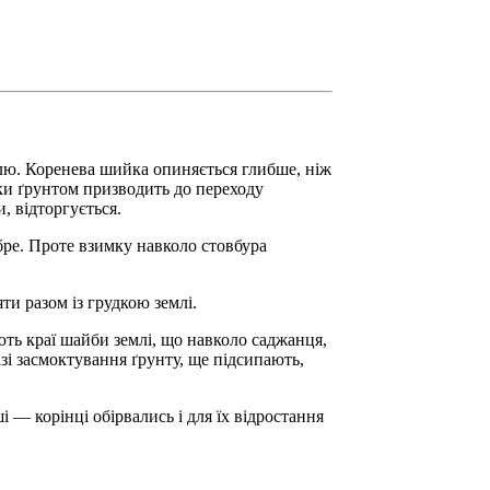
млю. Коренева шийка опиняється глибше, ніж
йки ґрунтом призводить до переходу
, відторгується.
бре. Проте взимку навколо стовбура
ти разом із грудкою землі.
ть краї шайби землі, що навколо саджанця,
азі засмоктування ґрунту, ще підсипають,
 — корінці обірвались і для їх відростання