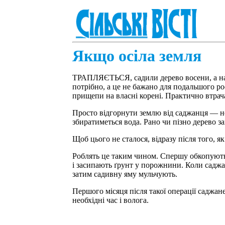
Якщо осіла земля
ТРАПЛЯЄТЬСЯ, садили дерево восени, а на в
потрібно, а це не бажано для подальшого р
прищепи на власні корені. Практично втрача
Просто відгорнути землю від саджанця — нед
збиратиметься вода. Рано чи пізно дерево за
Щоб цього не сталося, відразу після того, я
Роблять це таким чином. Спершу обкопують 
і засипають ґрунт у порожнини. Коли саджан
затим садивну яму мульчують.
Першого місяця після такої операції саджан
необхідні час і волога.