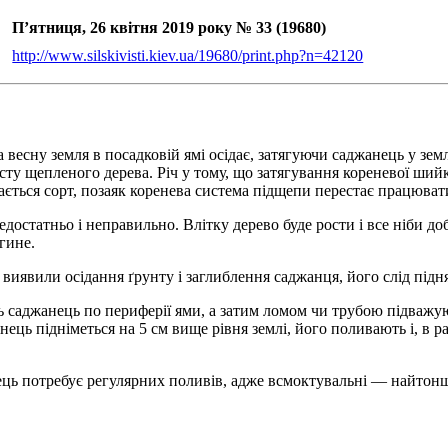
П’ятниця, 26 квітня 2019 року № 33 (19680)
http://www.silskivisti.kiev.ua/19680/print.php?n=42120
есну земля в посадковій ямі осідає, затягуючи саджанець у зе
осту щепленого дерева. Річ у тому, що затягування кореневої ши
ється сорт, позаяк коренева система підщепи перестає працювати
остатньо і неправильно. Влітку дерево буде рости і все ніби до
гине.
к виявили осідання ґрунту і заглиблення саджанця, його слід підня
саджанець по периферії ями, а затим ломом чи трубою підважую
ець підніметься на 5 см вище рівня землі, його поливають і, в р
ець потребує регулярних поливів, адже всмоктувальні — найтонші