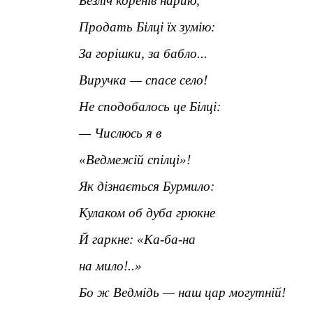
Безліч коренів нарию,
Продать Білці їх зумію:
За горішки, за бабло...
Виручка — спасе село!
Не сподобалось це Білці:
— Числюсь я в
«Ведмежій спілці»!
Як дізнається Бурмило:
Кулаком об дуба грюкне
Й гаркне: «Ка-ба-на
на мило!..»
Бо ж Ведмідь — наш цар могутній!