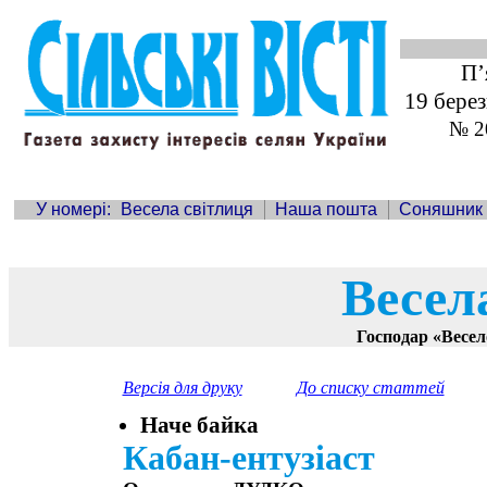
П’
19 бере
№ 2
У номері:
Весела світлиця
Наша пошта
Соняшник
Весел
Господар «Весе
Версія для друку
До списку статтей
Наче байка
Кабан-ентузіаст