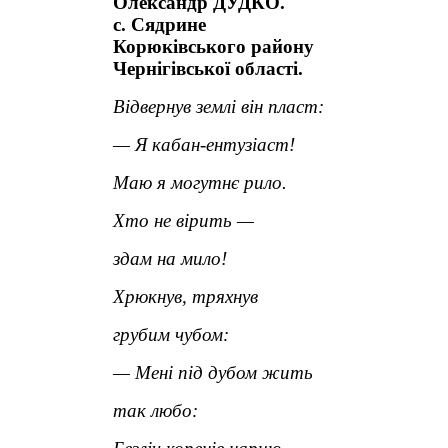
Олександр ДУДКО.
с. Сядрине
Корюківського району
Чернігівської області.
Відвернув землі він пласт:
— Я кабан-ентузіаст!
Маю я могутнє рило.
Хто не вірить —
здам на мило!
Хрюкнув, тряхнув
грубим чубом:
— Мені під дубом жить
так любо: