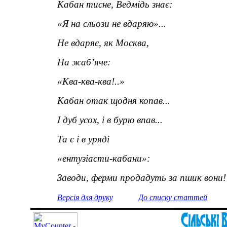
Кабан тисне, Ведмідь знає:
«Я на сльози не вдаряю»...
Не вдаряє, як Москва,
На жаб’яче:
«Ква-ква-ква!..»
Кабан отак щодня копав...
І дуб усох, і в бурю впав...
Та є і в уряді
«ентузіасти-кабани»:
Заводи, ферми продадуть за пшик вони!
Версія для друку
До списку статтей