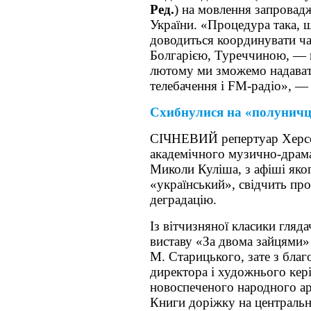
Ред.
) на мовлення запровад
України. «Процедура така, щ
доводиться координувати ча
Болгарією, Туреччиною, — ц
лютому ми зможемо надават
телебачення і FM-радіо», —
Схибнулися на «полуничц
СІЧНЕВИЙ репертуар Херсо
академічного музично-драма
Миколи Куліша, з афіші яко
«український», свідчить пр
деградацію.
Із вітчизняної класики гляд
виставу «За двома зайцями
М. Старицького, зате з бла
директора і художнього кері
новоспеченого народного ар
Книги доріжку на центральн