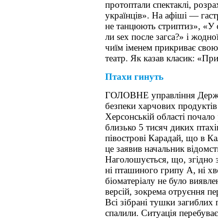
протоптали спектаклі, розра
українців». На афіші — гас
не танцюють стриптиз», «У с
ли sex после загса?» і жодн
чиїм іменем прикриває свою
театр. Як казав класик: «Пр
Птахи гинуть
ГОЛОВНЕ управління Держа
безпеки харчових продуктів 
Херсонській області почало 
близько 5 тисяч диких птах
півострові Карадай, що в К
це заявив начальник відомст
Наголошується, що, згідно 
ні пташиного грипу А, ні х
біоматеріалу не було виявле
версій, зокрема отруєння п
Всі зібрані тушки загиблих 
спалили. Ситуація перебуває