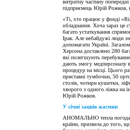
витратну частину попередні 
підприємець Юрій Рожков, н
«Ті, хто працює у фонді «Ri
обладнання. Хоча зараз це 
багато устаткування спрямов
Ірак. Але небайдужі люди з
допомагати Україні. Загалом 
Херсона доставлено 280 баг
які полегшують перебування 
дають змогу медперсоналу 
процедур на місці. Цього ра
приставні тумбочки, 50 орт
столів, чотири кушетки, лі
хворого з одного ліжка на 
Юрій Рожков.
У січні зацвів жасмин
АНОМАЛЬНО тепла погода, 
країни, призвела до того, щ