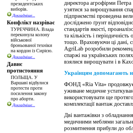
директора агрофірми Петра 
президентських
узятися за вирощування спа
виборів.
підприємстві проведена вели
Докладніше...
Конфлікт назріває
досліджено ґрунт відповідн
стандартів якості, проаналі
ТУРЕЧЧИНА. Влада
перекинула колону
та кількість і періодичність 
військової
тощо. Враховуючи ці дані, c
броньованої техніки
AgriLab розробили рекомен
на кордон із Сирією.
спаржі на українських пoляx
Докладніше...
взялися вирощувати і в Каx
Давнє
протистояння
Українцям допомагають н
ПОЛЬЩА. У
Варшаві відбулися
ФОНД «Ria Vita» продовжує
протести проти
уживане медичне устаткуван
посилення закону
використовувати ще протяго
про аборти.
комплектації вантаж доставл
Докладніше...
Дві вантажівки з обладнанн
медичними меблями загальн
розмитнення прибули до об