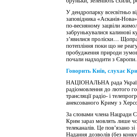
бруньки, зеленіють схили, р
У дендропарку всесвітньо в
заповідника «Асканія-Нова»
по-весняному зацвіли жимол
забрунькувалися калинові кущ
з’явилися проліски… Щопра
потепління поки що не реаг
пробудження природи зумов
почали надходити з Європи.
Говорить Київ, слухає Кр
НАЦІОНАЛЬНА рада України 
радіомовлення до лютого го
трансляції радіо- і телепрог
анексованого Криму з Херсо
За словами члена Нацради С
Крим зараз мовлять лише чот
телеканалів. Це пов’язано з
Надання дозволів (без конку