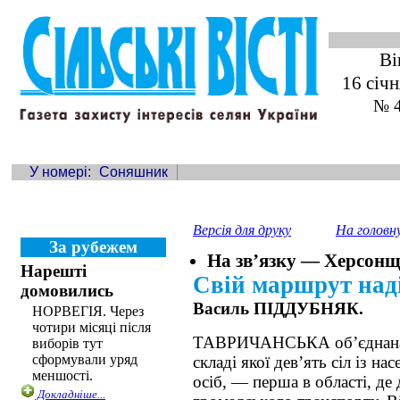
Ві
16 січ
№ 4
У номері:
Соняшник
Версія для друку
На головн
За рубежем
На зв’язку — Херсон
Нарешті
Свій маршрут над
домовились
Василь ПІДДУБНЯК.
НОРВЕГІЯ. Через
чотири місяці після
ТАВРИЧАНСЬКА об’єднана т
виборів тут
сформували уряд
складі якої дев’ять сіл із на
меншості.
осіб, — перша в області, де
Докладніше...