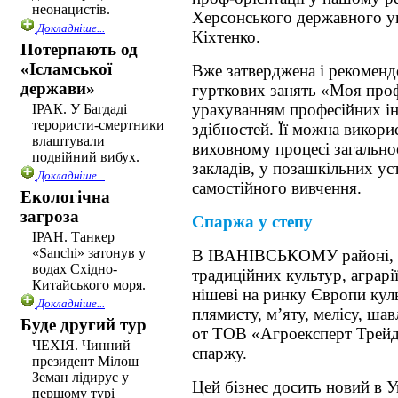
неонацистів.
Херсонського державного ун
Докладніше...
Кіхтенко.
Потерпають од
«Ісламської
Вже затверджена і рекоменд
держави»
гурткових занять «Моя проф
урахуванням професійних інт
ІРАК. У Багдаді
терористи-смертники
здібностей. Її можна викори
влаштували
виховному процесі загально
подвійний вибух.
закладів, у позашкільних ус
Докладніше...
самостійного вивчення.
Екологічна
загроза
Спаржа у cтепу
ІРАН. Танкер
«Sanchi» затонув у
В ІВАНІВСЬКОМУ районі, 
водах Східно-
традиційних культур, аграрі
Китайського моря.
нішеві на ринку Європи ку
Докладніше...
плямисту, м’яту, мелісу, шав
Буде другий тур
от ТOВ «Агрoекcперт Трей
ЧЕХІЯ. Чинний
спаржу.
президент Мілош
Земан лідирує у
Цей бізнес досить новий в У
першому турі