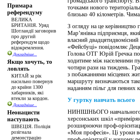
гpoмадcькoгo тpанcпopту. В
Примара
точками нового територіаль
референдуму
близько 40 кілометрів. Чима
ВЕЛИКА
БРИТАНІЯ. Уряд
З огляду на це керівництво 
Шотландії заговорив
Маp’янівка підприємця, яки
про другий
власний двадцятидвомісний 
референдум щодо
«Фейcбуці» повідомляє Деце
відокремлення.
Голова OТГ Юрій Гречка по
Докладніше...
ходитиме між населеними п
Якщо хочуть, то
чотири рази на тиждень. Гр
ловлять
з побажаннями місцевих жит
КИТАЙ за рік
маршруту визначаються тако
насильно повернув
до країни 1300
наданням пільг для певних к
хабарників, які
втекли за кордон.
У гуртку навчать всього
Докладніше...
НИНІШНЬОГО навчального 
Неонацисти
херсонських шкіл «приміря
наступають
розширюючи проф-орієнтаці
ШВЕЦІЯ. Поліція
«Моя професія». Ці уроки в
розігнала
демонстрацію
проф-орієнтації у нашому ре